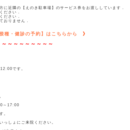
方に近隣の【えのき駐車場】のサービス券をお渡ししています．
ください．
ください．
ておりません．
接種・健診の予約】はこちらから
》
～～～～～～～～～～
2:00です。
。
～17:00
す。
いっしょにご来院ください。