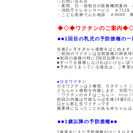
〇お問い合わせ
・夜間、日・祝祭日の医療機関案内 ひまわ
・消防庁テレホンサービス ＃7119
・こども医療でんわ相談 ＃8000 
◆◇◆ワクチンのご案内◆
■■1回目の乳児の予防接種の一
生後2ヶ月すぎから接種をはじめます
〇初回のワクチンは定期接種の肺炎球
■初回の接種の時に2回目以降のスケ
■すべてを接種しなければいけない訳
■予約がうまっている場合は、ご希望
●ロタワクチン
ロタワクチンは２種類、ロタテック（
どちらか１種類を内服します。当院で
・ワクチンのＨＰはこちら⇒
http:/
初回の内服は可能ならば生後14週6日
口から飲む生ワクチンです．
腸重積になったことがある赤ちゃんは
■■1歳以降の予防接種■■
1歳過ぎにまた予防接種がはじまりま