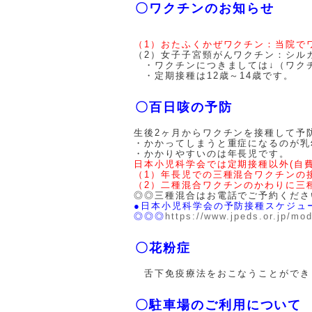
〇ワクチンのお知らせ
（1）おたふくかぜワクチン：当院で
（2）女子子宮頸がんワクチン：シル
・ワクチンにつきましては↓（ワクチ
・定期接種は12歳～14歳です。
〇百日咳の予防
生後2ヶ月からワクチンを接種して予
・かかってしまうと重症になるのが乳
・かかりやすいのは年長児です。
日本小児科学会では定期接種以外(自費
（1）年長児での三種混合ワクチンの
（2）二種混合ワクチンのかわりに三
◎◎三種混合はお電話でご予約くださ
●日本小児科学会の予防接種スケジュ
◎◎◎
https://www.jpeds.or.jp/mo
〇花粉症
舌下免疫療法をおこなうことができ
〇駐車場のご利用について