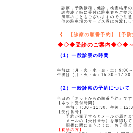
診察，予防接種，健診，検査結果の
診察終了時に受付に駐車券をご提示
満車のこともございますのでご注意
他の駐車場のサービス券はお渡しし
《
【診察の順番予約】【予防
◆◇◆受診のご案内◆◇◆
（1）一般診察の時間
午前は（月・火・水・金・土）9:00～1
午後は（月・火・金）15:30～17:30
（2）一般診察の予約について
当日の『ネットからの順番予約』です
【ネット受付時間】
午前：7:30～11:30、午後：12:30
【受付番号】
予約が完了するとメールが届きま
メールの【受付番号】を確認して
順番に間に合うように、お子様と
【初診の方】