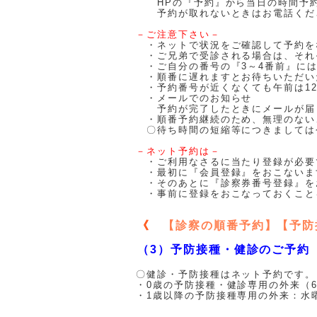
HPの『予約』から当日の時間予約
予約が取れないときはお電話くだ
－ご注意下さい－
・ネットで状況をご確認して予約を
・ご兄弟で受診される場合は、それ
・ご自分の番号の『3～4番前』に
・順番に遅れますとお待ちいただい
・予約番号が近くなくても午前は12:
・メールでのお知らせ
予約が完了したときにメールが届
・順番予約継続のため、無理のない
〇待ち時間の短縮等につきましては
－ネット予約は－
・ご利用なさるに当たり登録が必要
・最初に『会員登録』をおこないま
・そのあとに『診察券番号登録』を
・事前に登録をおこなっておくこと
《
【診察の順番予約】【予防
（3）予防接種・健診のご予約
〇健診・予防接種はネット予約です。
・0歳の予防接種・健診専用の外来（6-
・1歳以降の予防接種専用の外来：水曜1