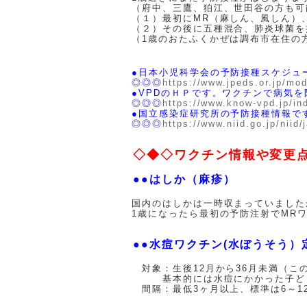
（府中、三鷹、狛江、世田谷の方も可
（１）最初にMR（麻しん、風しん
（２）その後に五種混合、肺炎球菌を
（1歳のおたふくかぜは調布市在住の方
●日本小児科学会の予防接種スケジュ
◎◎◎
https://www.jpeds.or.jp/mo
●VPDのＨＰです。ワクチンで病気
◎◎◎
https://www.know-vpd.jp/in
●国立感染症研究所の予防接種情報で
◎◎◎
https://www.niid.go.jp/niid/
◇◆◇ワクチン情報や変更
●●はしか（麻疹）
国内のはしかは一時収まっていました
1歳になったら最初の予防注射でMR
●●水痘ワクチン(水ぼうそう
対象：生後12月から36月未満（こ
基本的には水痘にかかった子ども
間隔：最低3ヶ月以上、標準は6～1