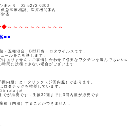
り 03-5272-0303
 救急医療相談、医療機関案内
厚労省
◇◆～～～～～～～～～～
案■■
菌・五種混合・B型肝炎・ロタウイルスです．
ジュールをご相談します．
ではありません．ご事情に合わせて必要なワクチンを選んでもいい
の時間に接種できない場合がございます．
3回内服）とロタリックス(2回内服）があります。
はロタテックを推奨しています。
/35-rota.jp/
までが推奨です．生後32週までに3回内服が必要です.
接種（内服）することができません．
す．