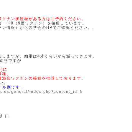
ワクチン接種歴がある方はご予約ください。
ガード9（9価ワクチン）を接種しています。
ン情報）から各学会のHPでご確認ください。。
防しますが、効果は4才くらいから減ってきます。
幼児ですが
)に
接種、
種混合ワクチンの接種を推奨しております。
い。
ール例です．
dules/general/index.php?content_id=5
ます。