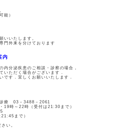
。
可能）
願いいたします。
専門外来を分けております
案内
の内分泌疾患のご相談・診察の場合，
ていただく場合がございます．
いです．宜しくお願いいたします．
 03－3488－2061
9時～22時（受付は21:30まで）
5
21:45まで）
ださい。