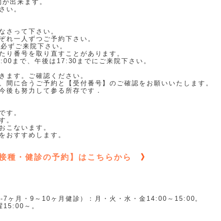
が出来ます。
さい。
なさって下さい。
ぞれ一人ずつご予約下さい。
は必ずご来院下さい。
たり番号を取り直すことがあります。
00まで、午後は17:30までにご来院下さい。
きます。ご確認ください。
、間に合うご予約と【受付番号】のご確認をお願いいたします。
今後も努力して参る所存です．
です。
す。
おこないます。
をおすすめします。
接種・健診の予約】はこちらから
》
7ヶ月・9～10ヶ月健診）：月・火・水・金14:00～15:00。
5:00～。