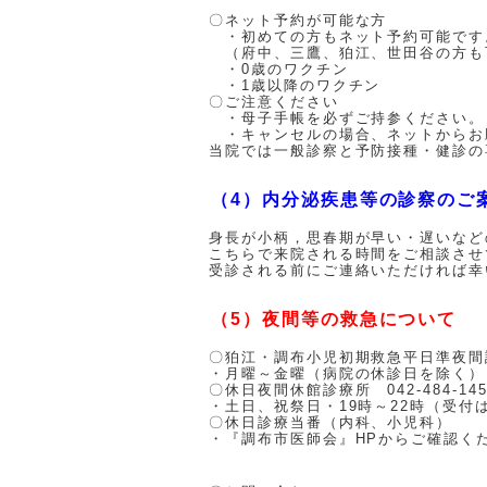
〇ネット予約が可能な方
・初めての方もネット予約可能です
（府中、三鷹、狛江、世田谷の方も
・0歳のワクチン
・1歳以降のワクチン
〇ご注意ください
・母子手帳を必ずご持参ください。
・キャンセルの場合、ネットからお
当院では一般診察と予防接種・健診の
（4）内分泌疾患等の診察のご
身長が小柄，思春期が早い・遅いなど
こちらで来院される時間をご相談させ
受診される前にご連絡いただければ幸
（5）夜間等の救急について
〇狛江・調布小児初期救急平日準夜間診療
・月曜～金曜（病院の休診日を除く）・1
〇休日夜間休館診療所 042-484-145
・土日、祝祭日・19時～22時（受付は
〇休日診療当番（内科、小児科）
・『調布市医師会』HPからご確認く