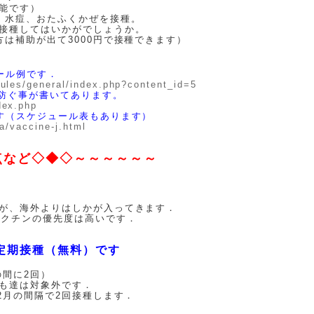
能です）
）、水痘、おたふくかぜを接種。
接種してはいかがでしょうか。
は補助が出て3000円で接種できます）
ール例です．
dules/general/index.php?content_id=5
を防ぐ事が書いてあります。
dex.php
す（スケジュール表もあります）
ja/vaccine-j.html
点など◇◆◇～～～～～～
が、海外よりはしかが入ってきます．
ワクチンの優先度は高いです．
）定期接種（無料）です
の間に2回）
達は対象外です．
2月の間隔で2回接種します．