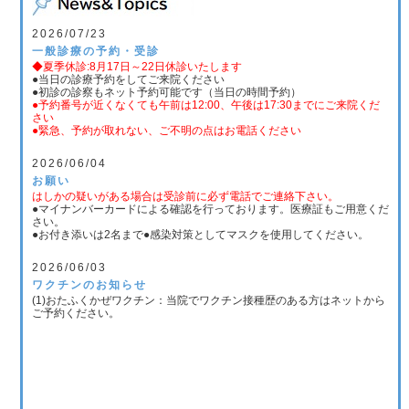
2026/07/23
一般診療の予約・受診
◆夏季休診:8月17日～22日休診いたします
●当日の診療予約をしてご来院ください
●初診の診察もネット予約可能です（当日の時間予約）
●予約番号が近くなくても午前は12:00、午後は17:30までにご来院くだ
さい
●緊急、予約が取れない、ご不明の点はお電話ください
2026/06/04
お願い
はしかの疑いがある場合は受診前に必ず電話でご連絡下さい。
●マイナンバーカードによる確認を行っております。医療証もご用意くだ
さい。
●お付き添いは2名まで●感染対策としてマスクを使用してください。
2026/06/03
ワクチンのお知らせ
(1)おたふくかぜワクチン：当院でワクチン接種歴のある方はネットから
ご予約ください。