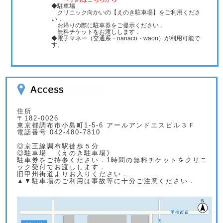
◆駐車場
クリニック向かいの【えのき駐車場】をご利用くださ
い．
お帰りの際に駐車券をご提示ください．
無料チケットをお渡しします．
◆電子マネー（交通系・nanaco・waon）が利用可能で
す。
住所
〒182-0026
東京都調布市小島町1-5-6 アールアンドエスビル３Ｆ
電話番号 042-480-7810
◎京王線調布駅徒歩５分
◎駐車場 《えのき駐車場》
駐車券をご持参ください．1時間の無料チケットをクリニ
ック受付でお渡しします．
旧甲州街道よりお入りください．
▲▼駐車場のご利用は事故等に十分ご注意ください．