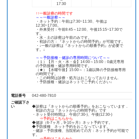
～
17:30
↑↑一般診療の時間です
～～一般診察～～
・ネット予約：午前は7:30~11:30、午後は
12:30~17:00。
・外来受付：午前8:45～12:00、午後15:15~17:30で
す。
・水・土の診察は午前のみです。
・初診の方：『ネットからの時間予約』が可能です。
・↓一般の診察は『ネットからの順番予約』が必要で
す。↓
～～予防接種・健診の専用時間について～～
（１）【月・火・水・金】14:00～15:00：0歳児専用
の予防接種・健診専用時間です。
（★）【水曜午後】15:00～：1歳以降の予防接種専用
の時間です。
・この時間は診療・処方はおこなっておりません.
・予防接種・健診はネットでご予約ください↓
電話番号
042-480-7810
ご確認下さ
い
◆診察は『ネットからの順番予約』をおこなっています．
初診の方は『ネットからの時間予約』です
・ネット受付時間は、午前(7:30-)、午後(12:30-)
⇒予約はこちらから
◆健診（6-7ヶ月，9-10ヶ月）ネット予約です。
◆予防接種 ネット予約をおこなっています。
・健診・予防接種、当院初めての方：ネット予約が可能で
す。
⇒予約はこちらから